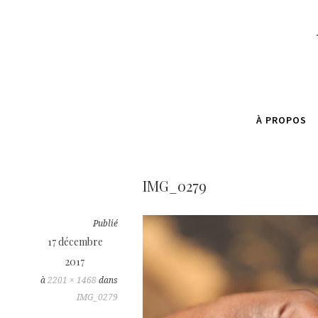
À PROPOS
IMG_0279
Publié
17 décembre
2017
à
2201 × 1468
dans
IMG_0279