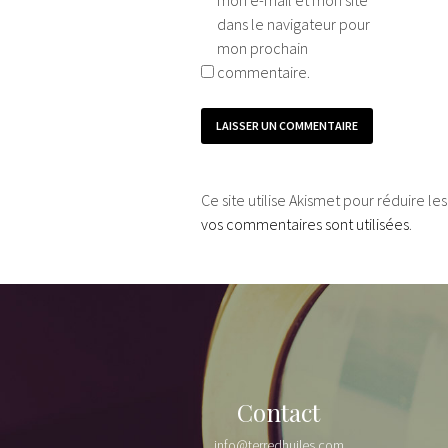
mon e-mail et mon site
dans le navigateur pour
mon prochain
commentaire.
Ce site utilise Akismet pour réduire le
vos commentaires sont utilisées
.
Contact
info@terredhuiles.com