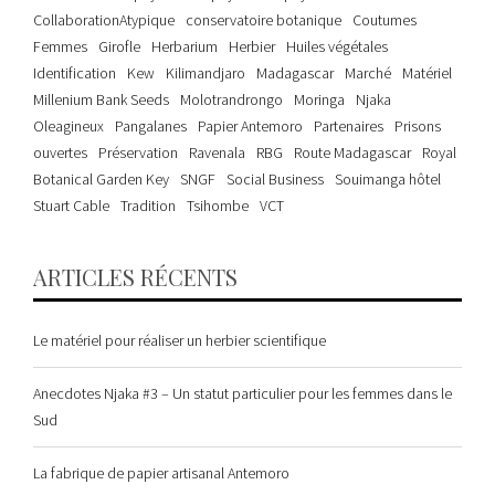
CollaborationAtypique
conservatoire botanique
Coutumes
Femmes
Girofle
Herbarium
Herbier
Huiles végétales
Identification
Kew
Kilimandjaro
Madagascar
Marché
Matériel
Millenium Bank Seeds
Molotrandrongo
Moringa
Njaka
Oleagineux
Pangalanes
Papier Antemoro
Partenaires
Prisons
ouvertes
Préservation
Ravenala
RBG
Route Madagascar
Royal
Botanical Garden Key
SNGF
Social Business
Souimanga hôtel
Stuart Cable
Tradition
Tsihombe
VCT
ARTICLES RÉCENTS
Le matériel pour réaliser un herbier scientifique
Anecdotes Njaka #3 – Un statut particulier pour les femmes dans le
Sud
La fabrique de papier artisanal Antemoro