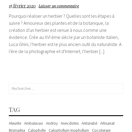
15 février 2020
Laisser un commentaire
Pourquoi réaliser un herbier ? Quelles sont les étapes à
suivre ? Amoureux des plantes et de la botanique, la
création d'un herbier est venue à nous comme une
évidence. Crée au XVI ème siècle par un botaniste italien,
Luca Ghini, l'herbier est le plus ancien outil du naturaliste. A
l'ère de la photographie et d'Internet, l'herbier [...]
Rechercher :
TAG
Aleurite
Ambalavao
Androy
Anecdotes
Antsirabé
Artisanat
Bismarkia
Calophylle
Calophyllum Inophyllum
Cocoteraie