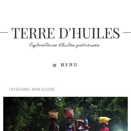
Aller
au
contenu
principal
TERRE D'HUILES
Explorateurs d’huiles précieuses
MENU
CATÉGORIE :
NON CLASSÉ