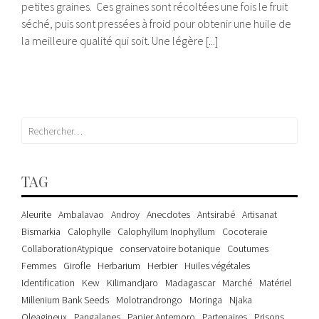
petites graines. Ces graines sont récoltées une fois le fruit
séché, puis sont pressées à froid pour obtenir une huile de
la meilleure qualité qui soit. Une légère [...]
Rechercher :
TAG
Aleurite
Ambalavao
Androy
Anecdotes
Antsirabé
Artisanat
Bismarkia
Calophylle
Calophyllum Inophyllum
Cocoteraie
CollaborationAtypique
conservatoire botanique
Coutumes
Femmes
Girofle
Herbarium
Herbier
Huiles végétales
Identification
Kew
Kilimandjaro
Madagascar
Marché
Matériel
Millenium Bank Seeds
Molotrandrongo
Moringa
Njaka
Oleagineux
Pangalanes
Papier Antemoro
Partenaires
Prisons