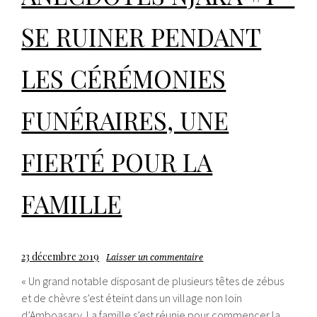
SE RUINER PENDANT
LES CÉRÉMONIES
FUNÉRAIRES, UNE
FIERTÉ POUR LA
FAMILLE
23 décembre 2019
Laisser un commentaire
« Un grand notable disposant de plusieurs têtes de zébus
et de chèvre s’est éteint dans un village non loin
d’Amboasary. La famille s’est réunie pour commencer la