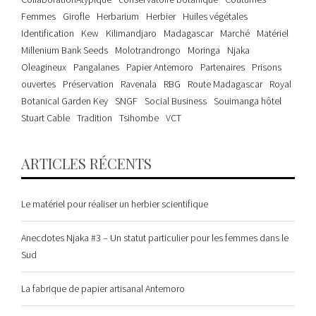
Femmes
Girofle
Herbarium
Herbier
Huiles végétales
Identification
Kew
Kilimandjaro
Madagascar
Marché
Matériel
Millenium Bank Seeds
Molotrandrongo
Moringa
Njaka
Oleagineux
Pangalanes
Papier Antemoro
Partenaires
Prisons
ouvertes
Préservation
Ravenala
RBG
Route Madagascar
Royal
Botanical Garden Key
SNGF
Social Business
Souimanga hôtel
Stuart Cable
Tradition
Tsihombe
VCT
ARTICLES RÉCENTS
Le matériel pour réaliser un herbier scientifique
Anecdotes Njaka #3 – Un statut particulier pour les femmes dans le
Sud
La fabrique de papier artisanal Antemoro