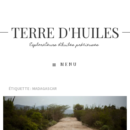
Aller
au
contenu
principal
TERRE D'HUILES
Explorateurs d’huiles précieuses
MENU
ÉTIQUETTE :
MADAGASCAR