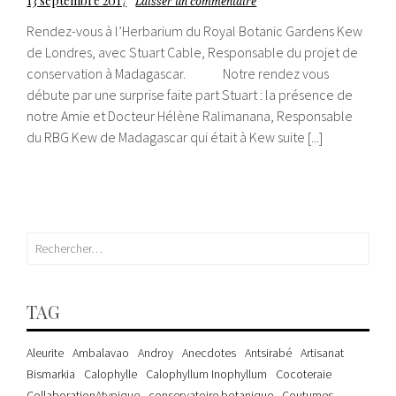
13 septembre 2017
Laisser un commentaire
Rendez-vous à l’Herbarium du Royal Botanic Gardens Kew
de Londres, avec Stuart Cable, Responsable du projet de
conservation à Madagascar. Notre rendez vous
débute par une surprise faite part Stuart : la présence de
notre Amie et Docteur Hélène Ralimanana, Responsable
du RBG Kew de Madagascar qui était à Kew suite [...]
Rechercher :
TAG
Aleurite
Ambalavao
Androy
Anecdotes
Antsirabé
Artisanat
Bismarkia
Calophylle
Calophyllum Inophyllum
Cocoteraie
CollaborationAtypique
conservatoire botanique
Coutumes